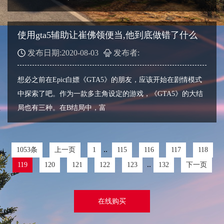
使用gta5辅助让崔佛领便当,他到底做错了什么
发布日期:2020-08-03
发布者:
想必之前在Epic白嫖《GTA5》的朋友，应该开始在剧情模式
中探索了吧。作为一款多主角设定的游戏，《GTA5》的大结
局也有三种。在B结局中，富
..
1053条
上一页
1
115
116
117
118
..
119
120
121
122
123
132
下一页
在线购买