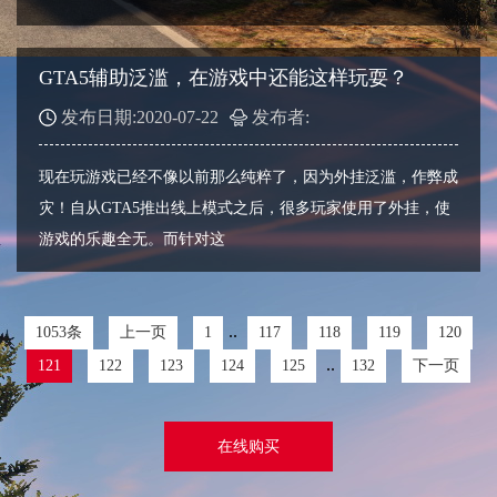
GTA5辅助泛滥，在游戏中还能这样玩耍？
发布日期:2020-07-22
发布者:
现在玩游戏已经不像以前那么纯粹了，因为外挂泛滥，作弊成
灾！自从GTA5推出线上模式之后，很多玩家使用了外挂，使
游戏的乐趣全无。而针对这
..
1053条
上一页
1
117
118
119
120
..
121
122
123
124
125
132
下一页
在线购买