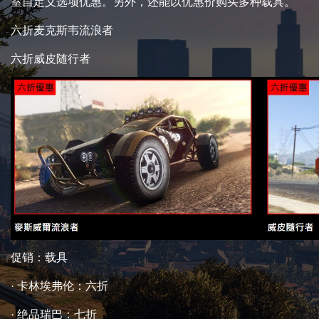
室自定义选项优惠。另外，还能以优惠价购买多种载具。
六折麦克斯韦流浪者
六折威皮随行者
促销：载具
· 卡林埃弗伦：六折
· 绝品瑞巴：七折