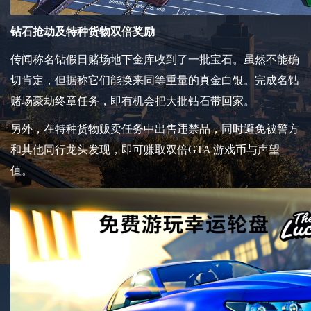
钻石抢劫及特种货物双倍奖励
传闻称名钻假日赌场地下金库收到了一批宝石。虽然不能确
切肯定，但据称它们能换来同等重量的真金白银。完成名钻
赌场豪劫终章任务，即有机会把大批钻石带回家。
另外，在特种货物贩卖任务中出售违禁品，同时避免被警方
和其他同行龙头发现，即可赚取双倍GTA 游戏币与声望
值。