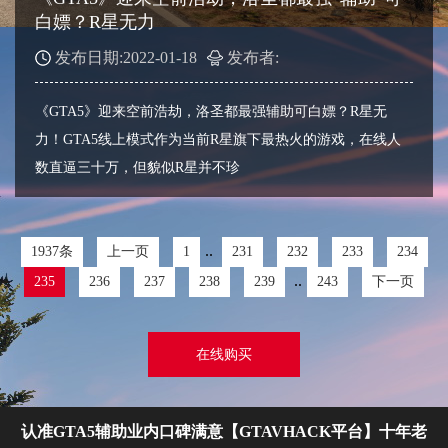
白嫖？R星无力
发布日期:2022-01-18
发布者:
《GTA5》迎来空前浩劫，洛圣都最强辅助可白嫖？R星无
力！GTA5线上模式作为当前R星旗下最热火的游戏，在线人
数直逼三十万，但貌似R星并不珍
..
1937条
上一页
1
231
232
233
234
..
235
236
237
238
239
243
下一页
在线购买
认准GTA5辅助业内口碑满意【GTAVHACK平台】十年老