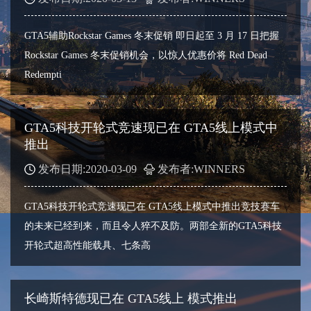
GTA5辅助Rockstar Games 冬末促销 即日起至 3 月 17 日把握
Rockstar Games 冬末促销机会，以惊人优惠价将 Red Dead
Redempti
GTA5科技开轮式竞速现已在 GTA5线上模式中
推出
发布日期:2020-03-09
发布者:WINNERS
GTA5科技开轮式竞速现已在 GTA5线上模式中推出竞技赛车
的未来已经到来，而且令人猝不及防。两部全新的GTA5科技
开轮式超高性能载具、七条高
长崎斯特德现已在 GTA5线上 模式推出