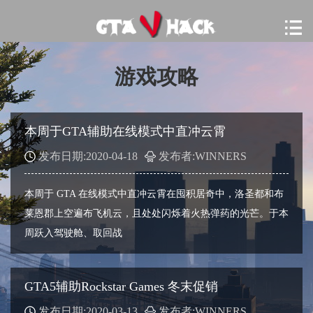
游戏攻略
本周于GTA辅助在线模式中直冲云霄
发布日期:2020-04-18
发布者:WINNERS
本周于 GTA 在线模式中直冲云霄在囤积居奇中，洛圣都和布
莱恩郡上空遍布飞机云，且处处闪烁着火热弹药的光芒。于本
周跃入驾驶舱、取回战
GTA5辅助Rockstar Games 冬末促销
发布日期:2020-03-13
发布者:WINNERS